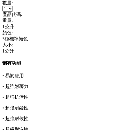
數量:
產品代碼:
重量:
1公升
顏色:
5種標準顏色
大小:
1公升
獨有功能
• 易於應用
• 超強附著力
• 超強抗污性
• 超強耐鹼性
• 超強耐候性
• 超級耐洗性