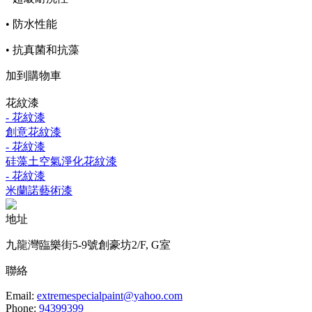
• 防水性能
• 抗真菌和抗藻
加到購物車
花紋漆
- 花紋漆
創意花紋漆
- 花紋漆
硅藻土空氣淨化花紋漆
- 花紋漆
米蘭諾藝術漆
地址
九龍灣臨樂街5-9號創豪坊2/F, G室
聯絡
Email:
extremespecialpaint@yahoo.com
Phone:
94399399