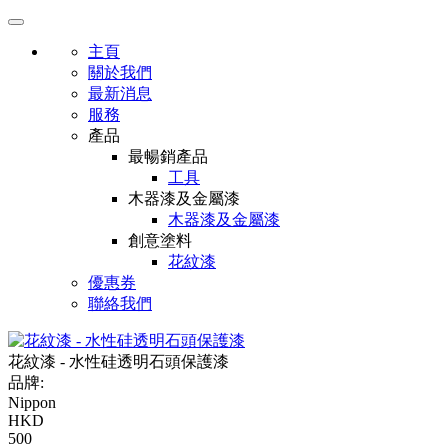
主頁
關於我們
最新消息
服務
產品
最暢銷產品
工具
木器漆及金屬漆
木器漆及金屬漆
創意塗料
花紋漆
優惠券
聯絡我們
花紋漆 - 水性硅透明石頭保護漆
品牌:
Nippon
HKD
500